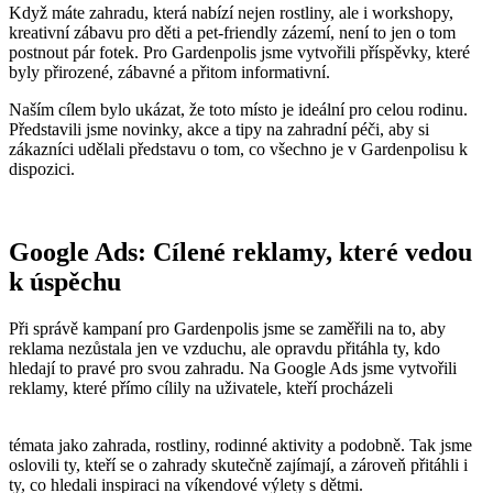
Když máte zahradu, která nabízí nejen rostliny, ale i workshopy,
kreativní zábavu pro děti a pet-friendly zázemí, není to jen o tom
postnout pár fotek. Pro Gardenpolis jsme vytvořili příspěvky, které
byly přirozené, zábavné a přitom informativní.
Naším cílem bylo ukázat, že toto místo je ideální pro celou rodinu.
Představili jsme novinky, akce a tipy na zahradní péči, aby si
zákazníci udělali představu o tom, co všechno je v Gardenpolisu k
dispozici.
Google Ads: Cílené reklamy, které vedou
k úspěchu
Při správě kampaní pro Gardenpolis jsme se zaměřili na to, aby
reklama nezůstala jen ve vzduchu, ale opravdu přitáhla ty, kdo
hledají to pravé pro svou zahradu. Na Google Ads jsme vytvořili
reklamy, které přímo cílily na uživatele, kteří procházeli
témata jako zahrada, rostliny, rodinné aktivity a podobně. Tak jsme
oslovili ty, kteří se o zahrady skutečně zajímají, a zároveň přitáhli i
ty, co hledali inspiraci na víkendové výlety s dětmi.