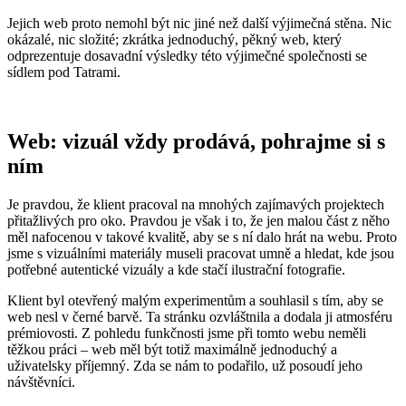
Jejich web proto nemohl být nic jiné než další výjimečná stěna. Nic
okázalé, nic složité; zkrátka jednoduchý, pěkný web, který
odprezentuje dosavadní výsledky této výjimečné společnosti se
sídlem pod Tatrami.
Web: vizuál vždy prodává, pohrajme si s
ním
Je pravdou, že klient pracoval na mnohých zajímavých projektech
přitažlivých pro oko. Pravdou je však i to, že jen malou část z něho
měl nafocenou v takové kvalitě, aby se s ní dalo hrát na webu. Proto
jsme s vizuálními materiály museli pracovat umně a hledat, kde jsou
potřebné autentické vizuály a kde stačí ilustrační fotografie.
Klient byl otevřený malým experimentům a souhlasil s tím, aby se
web nesl v černé barvě. Ta stránku ozvláštnila a dodala ji atmosféru
prémiovosti. Z pohledu funkčnosti jsme při tomto webu neměli
těžkou práci – web měl být totiž maximálně jednoduchý a
uživatelsky příjemný. Zda se nám to podařilo, už posoudí jeho
návštěvníci.